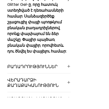
Glitter Gel-ը, որը հատուկ
ստեղծված է դեռահասների
համար: Սանձազերծեք
շլացուցիչ փայլի պոռթկում
բնական բաղադրիչներով,
որոնք փայփայում են ձեր
մաշկը: Փայլիր պայծառ,
բնական փայլիր, որովհետև
դու ծնվել ես փայլելու համար:
ԲԱՂԱԴՐՈՒԹՅՈՒՆՆԵՐ
Ջուր
ՎԵՐԱԴԱՐՁԻ
Գլիցերին
ՔԱՂԱՔԱԿԱՆՈՒԹՅՈՒՆ
Նատրիումի կարբոմեր
Հիդրովանս
Եթե ցանկանում եք
Սեղմված յուղ Prunus Dulcis
ԱՌԱՔՈՒՄ ԵՎ ԱՌԱՔՈՒՄ
վերադարձնել ձեր ապրանքը,
Հիպոալերգեն օծանելիքներ
մենք ուրախ ենք կամ
Առաջարկում ենք առաքում
Ֆենօքսիեթանոլ և AMP;