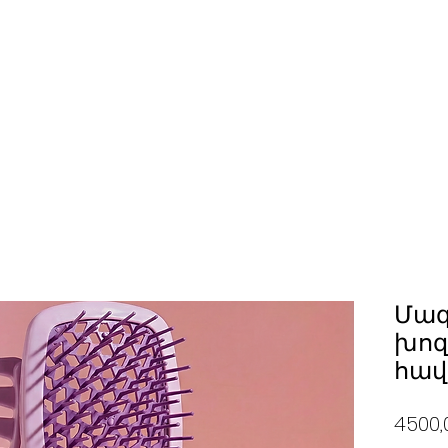
Մազ
խոզ
հավ
4500,