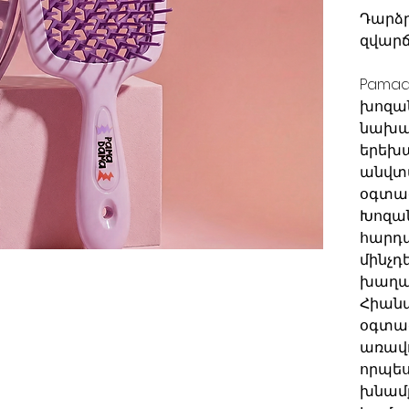
Դարձր
զվարճ
Pamad
խոզա
նախա
երեխա
անվտ
օգտա
Խոզան
հարդա
մինչդ
խաղայ
Հիանա
օգտա
առավ
որպես
խնամք