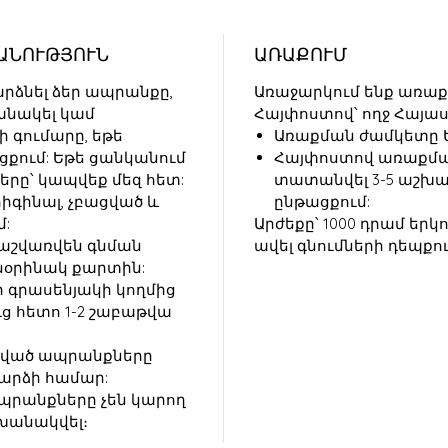
ԱՆՈՒԹՅՈՒՆ
ԱՌԱՔՈՒՄ
րձնել ձեր ապրանքը,
Առաջարկում ենք առաք
անակել կամ
Հայփոստով՝ ողջ Հայա
 գումարը, եթե
Առաքման ժամկետը Եր
ցքում: Եթե ցանկանում
Հայփոստով առաքմա
րը՝ կապվեք մեզ հետ:
տատանվել 3-5 աշխ
իգինալ, չբացված և
ընթացքում:
մ:
Արժեքը՝ 1000 դրամ երկո
հաշվառվեն գնման
ավել գնումների դեպքո
նօրինակ քարտին:
 գրասենյակի կողմից
ց հետո 1-2 շաբաթվա
գնված ապրանքները
դարձի համար:
ապրանքները չեն կարող
խանակվել։