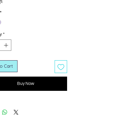
:
*
y
*
o Cart
Buy Now