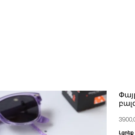
Փայլ
բալ
3900,
Լցրեք