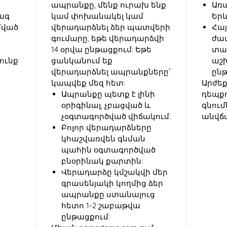
ապրանքը, մենք ուրախ ենք
Առ
ագ
կամ փոխանակել կամ
Երև
ղմված
վերադարձնել ձեր պատվերի
Հա
գումարը, եթե վերադարձվի
ժա
14 օրվա ընթացքում: Եթե
տատ
ունք
ցանկանում եք
աշ
վերադարձնել ապրանքները՝
ընթ
կապվեք մեզ հետ:
Արժեք
Ապրանքը պետք է լինի
դեպքո
օրիգինալ, չբացված և
գնում
չօգտագործված վիճակում:
անվճ
Բոլոր վերադարձները
կհաշվառվեն գնման
պահին օգտագործված
բնօրինակ քարտին:
Վերադարձը կմշակվի մեր
գրասենյակի կողմից ձեր
ապրանքը ստանալուց
հետո 1-2 շաբաթվա
ընթացքում: