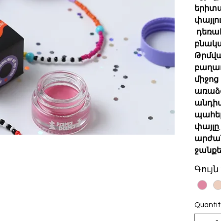
երիտա
փայլո
դեռահ
բնակա
Թրմվա
բաղադ
միջոց
առաձ
անդիմ
պահել
փայլը
արժան
ջանքե
Գույն
Quantit