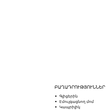
ԲԱՂԱԴՐՈՒԹՅՈՒՆՆԵՐ
Գլիցերին
Էմուլգացնող մոմ
Կապրիլիկ