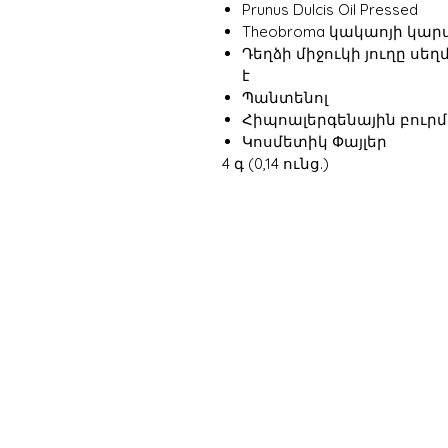
Prunus Dulcis Oil Pressed
Theobroma կակաոյի կար
Դեղձի միջուկի յուղը սե
է
Պանտենոլ
Հիպոալերգենային բուրմ
Կոսմետիկ Փայլեր
4 գ (0,14 ունց.)