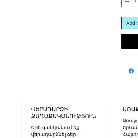
Add t
ՎԵՐԱԴԱՐՁԻ
ԱՌԱ
ՔԱՂԱՔԱԿԱՆՈՒԹՅՈՒՆ
Առաջ
Եթե ցանկանում եք
Երևա
վերադարձնել ձեր
Հայփ